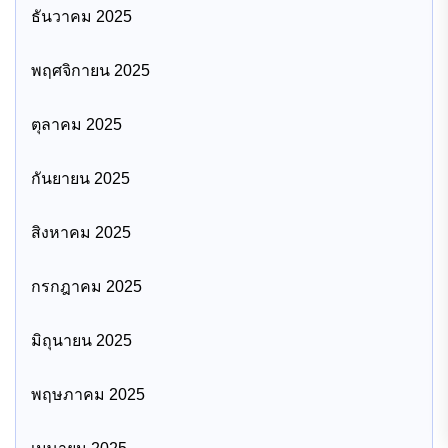
ธันวาคม 2025
พฤศจิกายน 2025
ตุลาคม 2025
กันยายน 2025
สิงหาคม 2025
กรกฎาคม 2025
มิถุนายน 2025
พฤษภาคม 2025