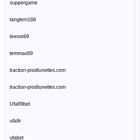
suppergame
tangtem168
teenoi69
temmax69
traction-prodlunettes.com
traction-prodlunettes.com
Ufa89bet
ufa9r
ufabet