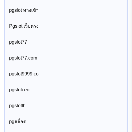
pgslot ทางเข้า
Pgslot เว็บตรง
pgslot77
pgslot77.com
pgslot9999.co
pgslotceo
pgslotth
pgสล็อต