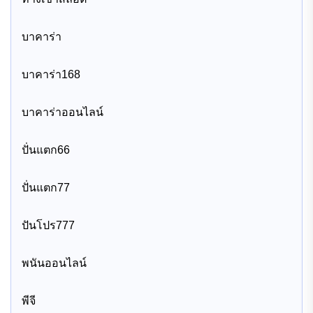
บาคาร่า
บาคาร่า168
บาคาร่าออนไลน์
ปั่นแตก66
ปั่นแตก77
ปันโปร777
พนันออนไลน์
พีจี