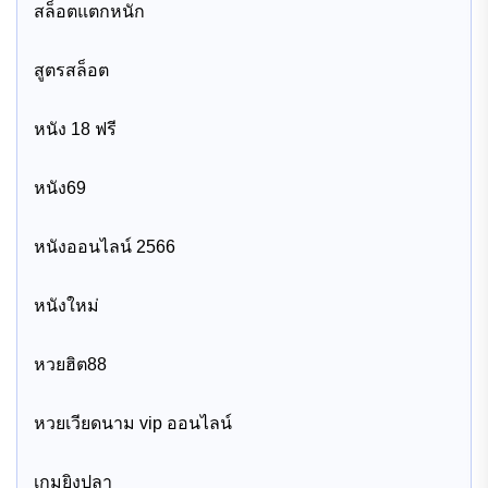
สล็อตแตกหนัก
สูตรสล็อต
หนัง 18 ฟรี
หนัง69
หนังออนไลน์ 2566
หนังใหม่
หวยฮิต88
หวยเวียดนาม vip ออนไลน์
เกมยิงปลา