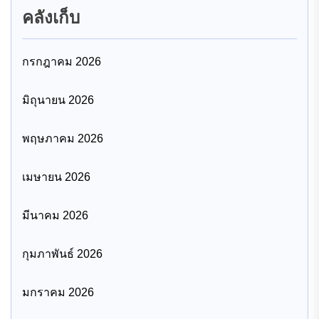
คลังเก็บ
กรกฎาคม 2026
มิถุนายน 2026
พฤษภาคม 2026
เมษายน 2026
มีนาคม 2026
กุมภาพันธ์ 2026
มกราคม 2026