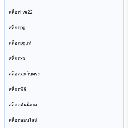
สล็อตlive22
สล็อตpg
สล็อตpgแท้
สล็อตxo
สล็อตxoเว็บตรง
สล็อตพีจี
สล็อตมันนี่เกม
สล็อตออนไลน์