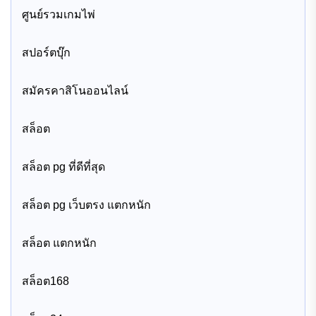
ศูนย์รวมเกมไพ่
สปอร์ตบุ๊ก
สมัครคาสิโนออนไลน์
สล็อต
สล็อต pg ที่ดีที่สุด
สล็อต pg เว็บตรง แตกหนัก
สล็อต แตกหนัก
สล็อต168