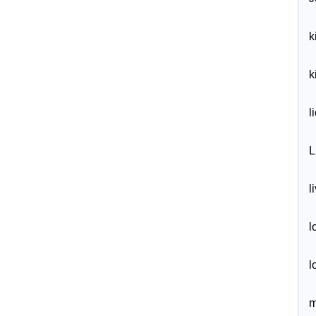
k
k
l
L
l
l
l
m