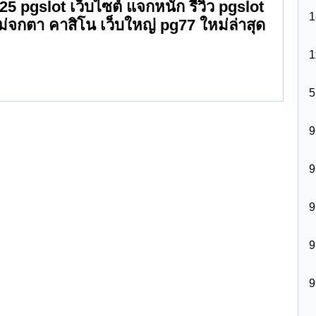
 pgslot เว็บไซต์ แจกหนัก รีวิว pgslot
1
ม่จกตา คาสิโน เว็บใหญ่ pg77 ใหม่ล่าสุด
1
5
9
9
9
9
9