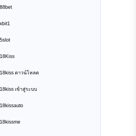
88bet
xbit1
5slot
18Kiss
18kiss ดาวน์โหลด
18kiss เข้าสู่ระบบ
18kissauto
18kissme