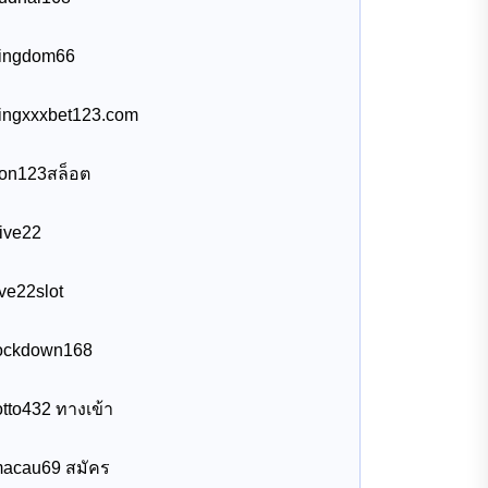
ingdom66
ingxxxbet123.com
ion123สล็อต
ive22
ive22slot
ockdown168
otto432 ทางเข้า
acau69 สมัคร