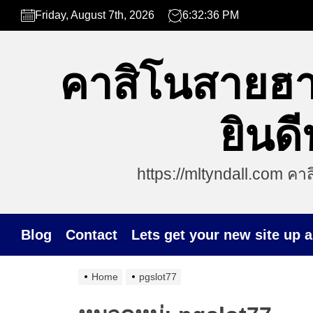
Skip
Friday, August 7th, 2026
6:32:37 PM
to
the
content
คาสิโนสายฮา 
ยินด
https://mltyndall.com คา
Blog
Contact
Lets get your new site up 
Home
pgslot77