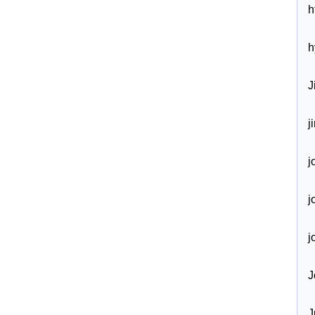
h
h
J
j
j
j
j
J
J