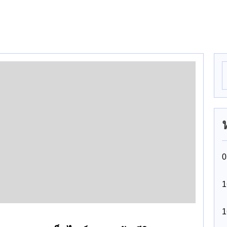
ค
ส
0
1
1