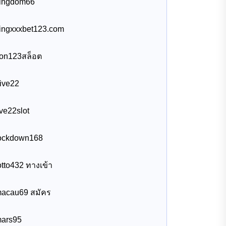
ingdom66
ingxxxbet123.com
ion123สล็อต
ive22
ive22slot
ockdown168
otto432 ทางเข้า
acau69 สมัคร
ars95