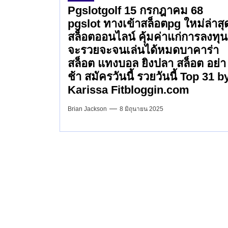
Pgslotgolf 15 กรกฎาคม 68
pgslot ทางเข้าสล็อตpg ใหม่ล่าสุ
สล็อตออนไลน์ คุ้มค่าแก่การลงทุน
จะรวยจะจนเล่นได้หมดบาคาร่า
สล็อต แทงบอล ยิงปลา สล็อต อย่า
ช้า สมัครวันนี้ รวยวันนี้ Top 31 b
Karissa Fitbloggin.com
Brian Jackson
8 มิถุนายน 2025