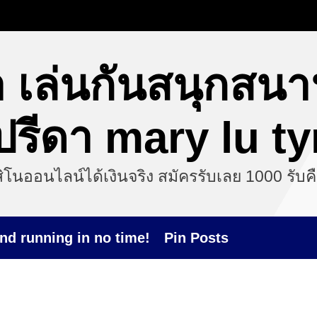
เล่นกันสนุกสนาน
ีปรีดา mary lu ty
สิโนออนไลน์ได้เงินจริง สมัครรับเลย 1000 รับคื
and running in no time!
Pin Posts