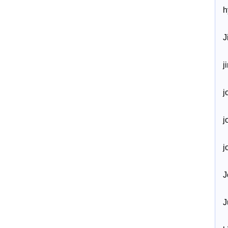
h
J
j
j
j
j
J
J