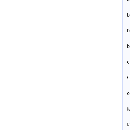
b
b
b
c
C
c
f
f