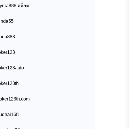
ydra888 สล็อต
inda55
inda888
oker123
oker123auto
oker123th
oker123th.com
udhai168