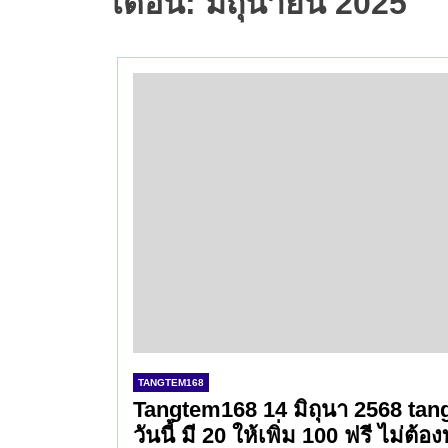
เดือน:
มิถุนายน 2025
TANGTEM168
Tangtem168 14 มิถุนา 2568 tang
วันนี้ มี 20 ให้เพิ่ม 100 ฟรี ไม่ต