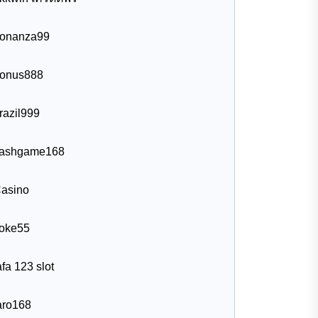
onanza99
onus888
razil999
ashgame168
asino
oke55
afa 123 slot
aro168