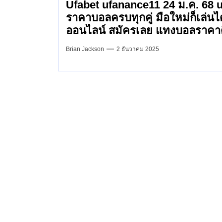
Ufabet ufanance11 24 ม.ค. 68 u
ราคาบอลครบทุกคู่ มือใหม่ก็เล่นไ
ออนไลน์ สมัครเลย แทงบอลราคาดี
Brian Jackson
2 ธันวาคม 2025