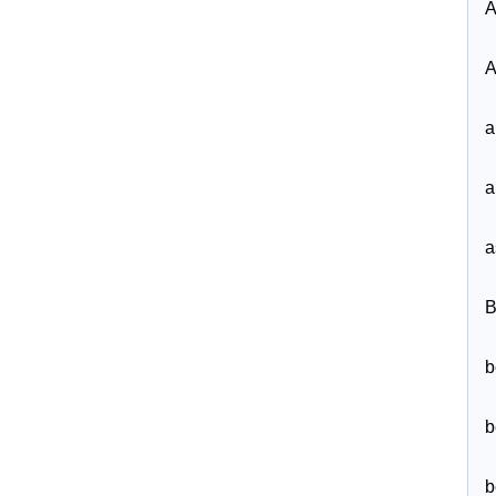
A
a
a
a
B
b
b
b