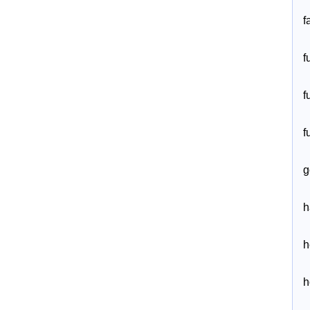
f
f
f
f
g
h
h
h