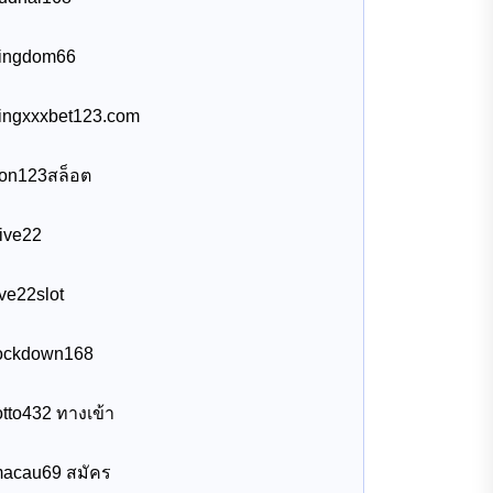
ingdom66
ingxxxbet123.com
ion123สล็อต
ive22
ive22slot
ockdown168
otto432 ทางเข้า
acau69 สมัคร