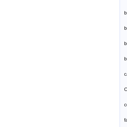
b
b
b
b
c
C
c
f