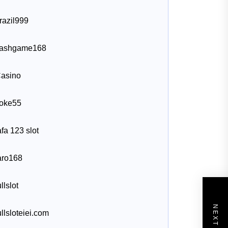
razil999
ashgame168
asino
oke55
afa 123 slot
aro168
ullslot
ullsloteiei.com