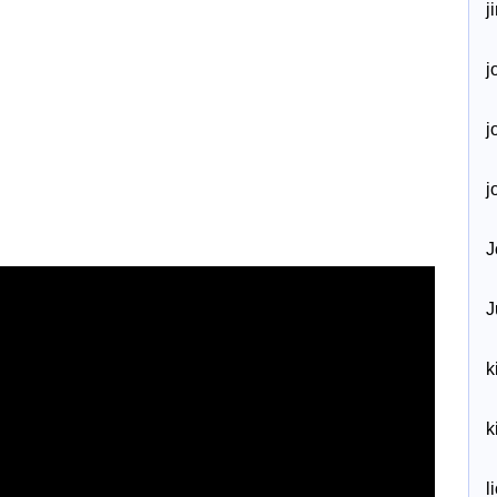
j
j
j
j
J
J
k
k
l