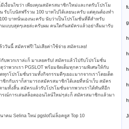
้มีเงื่อนไขว่า เพียงคุณสมัครสมาชิกใหม่และกดรับโปรโม
f
่นั้น รับโบนัสฟรีรวม 100 บาทไปได้เลยนะครับ แต่คุณต้องทำ
100 บาทนั่นเองนะครับ นับว่าเป็นโปรโมชั่นที่ดีสำหรับ
g
กมแบบสุดๆเลยล่ะครับผม คนใดกันสมัครแล้วอย่าลืมมารับ
h
ววันนี้ สมัครฟรี! ไม่เสียค่าใช้จ่าย สมัครเลย!
h
ม่กับพวกเราล่ะก็ มาเลยครับ! สมัครแล้วไปรับโปรโมชั่น
หตุว่าพวกเรา PGSLOT พร้อมจัดเต็มทุกความพิเศษให้กับ
h
าดทุกโปรโมชั่นรวมทั้งกิจกรรมดีๆเยอะมากจากเราโดยเด็ด
ชิกกับเราก็สามารถสมัครสมาชิกได้เลยที่หน้าเว็บ สมัคร
h
ก็ตามทั้งสิ้น สมัครแล้วรับโปรโมชั่นจากพวกเราได้ทันทีอีก
การณ์การเล่นสล็อตออนไลน์ใหม่ๆล่ะก็ สมัครสมาชิกแล้วมา
h
8 มีนาคม Selina ใหม่ pgslotไม่ล็อคยูส Top 10
J