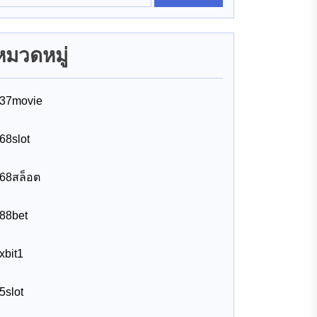
หมวดหมู่
37movie
68slot
68สล็อต
88bet
xbit1
5slot