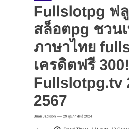
Fullslotpg ฟลู
สล็อตpg ชวนเพ
ภาษาไทย fulls
เครดิตฟรี 300
Fullslotpg.t
2567
Brian Jackson
29 กุมภาพันธ์ 2024