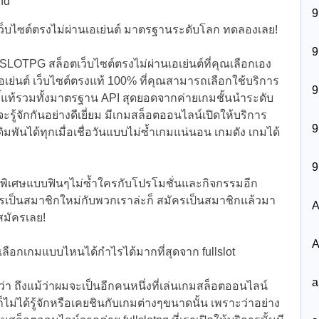
nd
9
้ เว็บไซต์ตรงไม่ผ่านเอเย่นต์ มาตรฐานระดับโลก ทดลองเลย!
9
SLOTPG สล็อตเว็บไซต์ตรงไม่ผ่านเอเย่นต์ที่คุณเลือกเอง
นเอเย่นต์ เว็บไซต์ตรงแท้ 100% ที่คุณสามารถเลือกใช้บริการ
9
ธิ์แท้รวมทั้งมาตรฐาน API สุดยอดจากค่ายเกมชั้นนำระดับ
ะรู้จักกันอย่างดีเยี่ยม มีเกมสล็อตออนไลน์เปิดให้บริการ
9
มพันได้ทุกเมื่อเชื่อวันแบบไม่ซ้ำเกมแน่นอน เกมดัง เกมได้
9
ทธิพิเศษแบบฟินๆไม่ซ้ำใครกับโปรโมชั่นและกิจกรรมอีก
เป็นสมาชิกใหม่กับพวกเราล่ะก็ สมัครเป็นสมาชิกแล้วมา
สมัครเลย!
A
ือกเกมแบบไหนได้กำไรได้มากที่สุดจาก fullslot
a
่า ถึงแม้ว่าผมจะเป็นอีกคนหนึ่งที่เล่นเกมสล็อตออนไลน์
ไม่ได้รู้จักหรือเคยชินกับเกมต่างๆขนาดนั้น เพราะว่าอย่าง