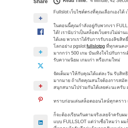
Read Time:
4 Minute, 42 Seco
Share
Fullslot เว็บไซต์ตรงที่คุณเลือกเองได
ในตอนนี้คุณกำลังอยู่กับพวกเรา FULL
ได้! เรานับว่าเป็นสล็อตเว็บตรงไม่ผ่า
ได้เลย พวกเราได้รับการรับรองลิขสิท
โลกอย่าง pgslot
fullslotpg
ที่ทุกคนคงจ
มากกว่า 500 เกม บันเทิงใจไปกับการเดิ
รับความนิยม เกมเก่า หรือเกมใหม่
จัดเต็มมาให้กับคุณได้แต่ละวัน รับสิ
มากมาย ถ้าเกิดคุณสนใจต้องการสมัคร
สนุกสนานไปร่วมกันได้เลยค่ะนะครับ 
ทราบก่อนเล่นสล็อตออนไลน์ทุกคราว เล
ก็จะต้องเรียนกันตามจริงเลยจ้าครับผมว
แบบ FULLSLOT แต่ว่าเชื่อไหมว่า ผมก็