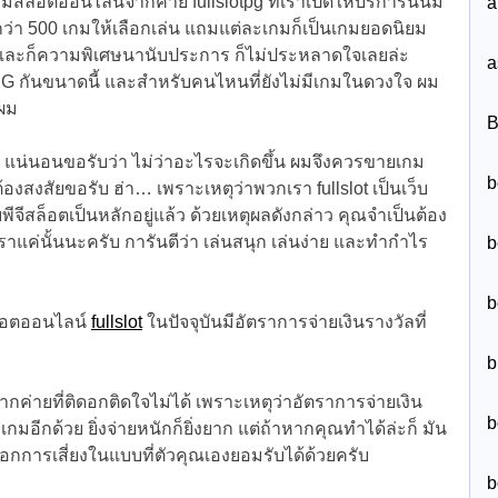
เกมสล็อตออนไลน์จากค่าย fullslotpg ที่เราเปิดให้บริการนั้นมี
a
า 500 เกมให้เลือกเล่น แถมแต่ละเกมก็เป็นเกมยอดนิยม
ษณ์และก็ความพิเศษนานับประการ ก็ไม่ประหลาดใจเลยล่ะ
a
G กันขนาดนี้ และสำหรับคนไหนที่ยังไม่มีเกมในดวงใจ ผม
ผม
B
g แน่นอนขอรับว่า ไม่ว่าอะไรจะเกิดขึ้น ผมจึงควรขายเกม
b
องสงสัยขอรับ ฮ่า… เพราะเหตุว่าพวกเรา fullslot เป็นเว็บ
ีจีสล็อตเป็นหลักอยู่แล้ว ด้วยเหตุผลดังกล่าว คุณจำเป็นต้อง
แค่นั้นนะครับ การันตีว่า เล่นสนุก เล่นง่าย และทำกำไร
b
b
ล็อตออนไลน์
fullslot
ในปัจจุบันมีอัตราการจ่ายเงินรางวัลที่
b
ากค่ายที่ติดอกติดใจไม่ได้ เพราะเหตุว่าอัตราการจ่ายเงิน
b
เกมอีกด้วย ยิ่งจ่ายหนักก็ยิ่งยาก แต่ถ้าหากคุณทำได้ล่ะก็ มัน
เลือกการเสี่ยงในแบบที่ตัวคุณเองยอมรับได้ด้วยครับ
b