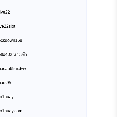
ive22
ive22slot
ockdown168
otto432 ทางเข้า
acau69 สมัคร
ars95
o1huay
o1huay.com