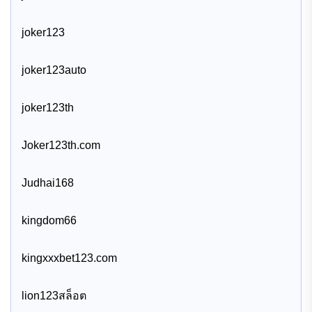
joker123
joker123auto
joker123th
Joker123th.com
Judhai168
kingdom66
kingxxxbet123.com
lion123สล็อต