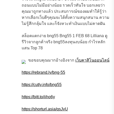
ถอนแบบไม่มีอย่างน้อย รวดเร็วทันใจ บอกเลยว่า
คุณมาถูกทางแล้ว ประสบการณ์ของผมทำให้รู้ว่า
หากเลือกเว็บดีๆคุณจะได้ทั้งความสนุกสนาน ความ
ไม่รู้สึกกลุ้มใจ และก็จังหวะทำเงินแบบไม่คาดฝัน
สล็อตแตกง่าย bng55 Bng55 1 FEB 68 Lilliana ดู
รีวิวจากลูกค้าจริง bng55ลงทุนงบน้อย กำไรหลัก
แสน Top 78
ขอขอบคุณมากอ้างอิงจาก
เว็บคาสิโนออนไลน์
https://rebrand.ly/bng-55
https://cutly.info/bng55
https://bitt.to/iiho6y
https://shorturl.asia/qsJvU