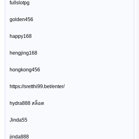
fullslotpg
golden456
happy168
hengjing168
hongkong456
https://sretthi99.bet/enter/
hydra888 สล็อต
Jinda55
jinda888