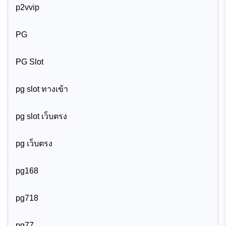
p2vvip
PG
PG Slot
pg slot ทางเข้า
pg slot เว็บตรง
pg เว็บตรง
pg168
pg718
pg77