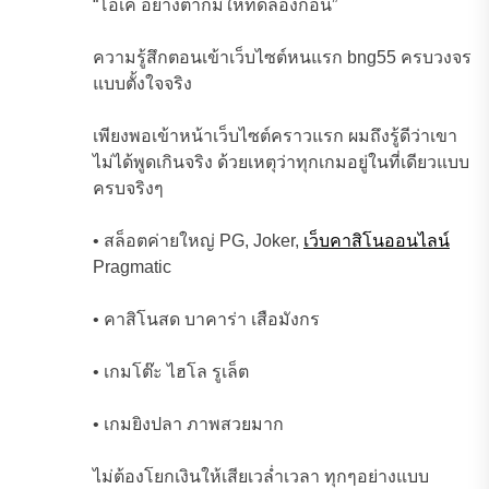
“โอเค อย่างต่ำก็มีให้ทดลองก่อน”
ความรู้สึกตอนเข้าเว็บไซต์หนแรก bng55 ครบวงจร
แบบตั้งใจจริง
เพียงพอเข้าหน้าเว็บไซต์คราวแรก ผมถึงรู้ดีว่าเขา
ไม่ได้พูดเกินจริง ด้วยเหตุว่าทุกเกมอยู่ในที่เดียวแบบ
ครบจริงๆ
• สล็อตค่ายใหญ่ PG, Joker,
เว็บคาสิโนออนไลน์
Pragmatic
• คาสิโนสด บาคาร่า เสือมังกร
• เกมโต๊ะ ไฮโล รูเล็ต
• เกมยิงปลา ภาพสวยมาก
ไม่ต้องโยกเงินให้เสียเวล่ำเวลา ทุกๆอย่างแบบ