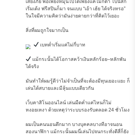
เสี่ยงภัย พอเพียงหมุนไปได้เพียงแค่ไม่กี่ตา โบนัสก็
เริ่มเด้ง ฟรีสปินก็มา จนแบบ “เอ้า เฮ้ย ได้จริงหรอ”
ในใจมีความคิดว่ามันง่ายดายกว่าที่คิดไว้เยอะ
สิ่งที่ผมถูกใจมากเป็น
เบทต่ำเริ่มแค่ไม่กี่บาท
แม้กระนั้นได้โอกาสคว้าเงินหลักร้อย–หลักพัน
ได้จริง
มันทำให้ผมรู้ดีว่าไม่จำเป็นที่จะต้องมีทุนเยอะแยะ ก็
เล่นได้สบายและมีลุ้นแบบเดียวกัน
เว็บคาสิโนออนไลน์ เล่นมืดค่ำแค่ไหนก็ไม่
หงอยเหงา ด้วยเหตุว่าระบบรองรับตลอด 24 ชั่วโมง
ผมเป็นคนนอนดึกมาก บางบุคคลบางทีอาจนอน
สองนาฬิกา แม้กระนั้นผมนี่เล่นไปจนกระทั่งตีสี่ก็ยัง