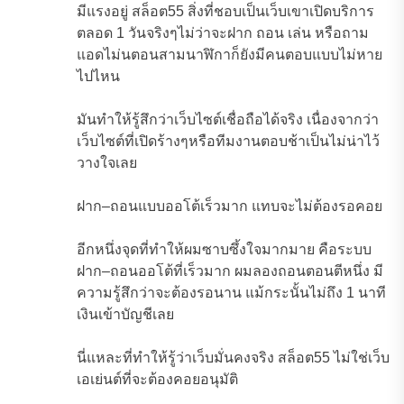
มีแรงอยู่ สล็อต55 สิ่งที่ชอบเป็นเว็บเขาเปิดบริการ
ตลอด 1 วันจริงๆไม่ว่าจะฝาก ถอน เล่น หรือถาม
แอดไม่นตอนสามนาฬิกาก็ยังมีคนตอบแบบไม่หาย
ไปไหน
มันทำให้รู้สึกว่าเว็บไซต์เชื่อถือได้จริง เนื่องจากว่า
เว็บไซต์ที่เปิดร้างๆหรือทีมงานตอบช้าเป็นไม่น่าไว้
วางใจเลย
ฝาก–ถอนแบบออโต้เร็วมาก แทบจะไม่ต้องรอคอย
อีกหนึ่งจุดที่ทำให้ผมซาบซึ้งใจมากมาย คือระบบ
ฝาก–ถอนออโต้ที่เร็วมาก ผมลองถอนตอนตีหนึ่ง มี
ความรู้สึกว่าจะต้องรอนาน แม้กระนั้นไม่ถึง 1 นาที
เงินเข้าบัญชีเลย
นี่แหละที่ทำให้รู้ว่าเว็บมั่นคงจริง สล็อต55 ไม่ใช่เว็บ
เอเย่นต์ที่จะต้องคอยอนุมัติ