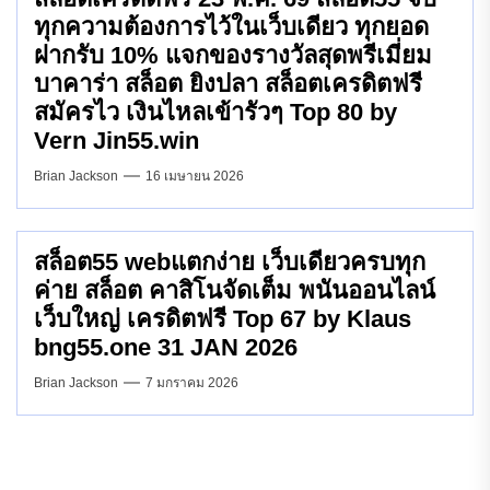
ทุกความต้องการไว้ในเว็บเดียว ทุกยอด
ฝากรับ 10% แจกของรางวัลสุดพรีเมี่ยม
บาคาร่า สล็อต ยิงปลา สล็อตเครดิตฟรี
สมัครไว เงินไหลเข้ารัวๆ Top 80 by
Vern Jin55.win
Brian Jackson
16 เมษายน 2026
สล็อต55 webแตกง่าย เว็บเดียวครบทุก
ค่าย สล็อต คาสิโนจัดเต็ม พนันออนไลน์
เว็บใหญ่ เครดิตฟรี Top 67 by Klaus
bng55.one 31 JAN 2026
Brian Jackson
7 มกราคม 2026