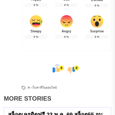
0
%
0
%
0
%
Sleepy
Angry
Surprise
0
%
0
%
0
%
0
0
In
เว็บคาสิโนออนไลน์
MORE STORIES
สล็อตเครดิตฟรี 23 พ.ค. 69 สล็อต55 จบ