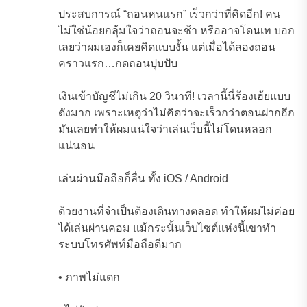
ประสบการณ์ “ถอนหนแรก” เร็วกว่าที่คิดอีก! คน
ไม่ใช่น้อยกลุ้มใจว่าถอนจะช้า หรืออาจโดนเท บอก
เลยว่าผมเองก็เคยคิดแบบงั้น แต่เมื่อได้ลองถอน
คราวแรก…กดถอนปุบปับ
เงินเข้าบัญชีไม่เกิน 20 วินาที! เวลานี้นี่ร้องเฮ้ยแบบ
ดังมาก เพราะเหตุว่าไม่คิดว่าจะเร็วกว่าตอนฝากอีก
มันเลยทำให้ผมแน่ใจว่าเล่นเว็บนี้ไม่โดนหลอก
แน่นอน
เล่นผ่านมือถือก็ลื่น ทั้ง iOS / Android
ด้วยงานที่จำเป็นต้องเดินทางตลอด ทำให้ผมไม่ค่อย
ได้เล่นผ่านคอม แม้กระนั้นเว็บไซต์แห่งนี้เขาทำ
ระบบโทรศัพท์มือถือดีมาก
• ภาพไม่แตก