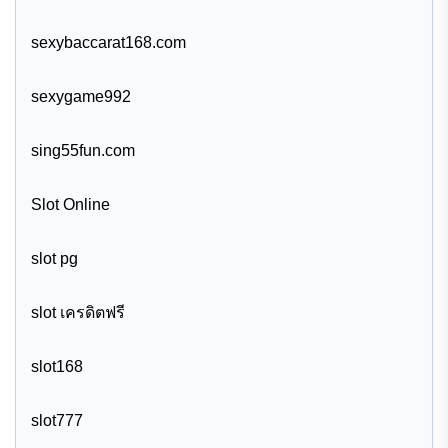
sexybaccarat168.com
sexygame992
sing55fun.com
Slot Online
slot pg
slot เครดิตฟรี
slot168
slot777