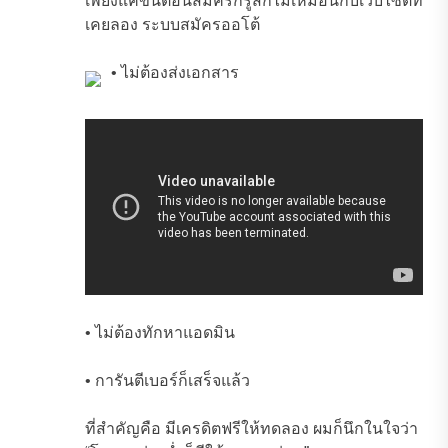
เพียงแค่ขั้นตอนสมัครก็รู้สึกไม่เหมือนกับเว็บไซต์ที่
เคยลอง ระบบสมัครออโต้
• ไม่ต้องส่งเอกสาร
• ไม่ต้องทักหาแอดมิน
• การันตีเบอร์ก็เสร็จแล้ว
ที่สำคัญคือ มีเครดิตฟรีให้ทดลอง ผมก็นึกในใจว่า