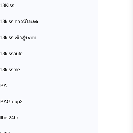
18Kiss
18kiss ดาวน์โหลด
18kiss เข้าสู่ระบบ
18kissauto
18kissme
ABA
BAGroup2
llbet24hr