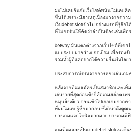
ผมไม่เคยอินกับเว็บไซต์พนัน ไม่เคยคิด
ขึ้นได้เพราะมีสาเหตุเนื่องมาจากควา
เว็บdebet slotเข้าไป อย่างแรกที่รู้ส
ที่ไม่กดดันให้คิดว่าจำเป็นต้องเล่นเพื่อ
betway มันแตกต่างจากเว็บไซต์ที่เคยได
แบบระบบมาอย่างยอดเยี่ยม เพื่อรองรับผู
รวมทั้งผู้ที่แค่อยากได้ความรื่นเริงใจ
ประสบการณ์ตรงจากการลองเล่นเกมคาสิ
หลังจากที่ผมสมัครเป็นสมาชิกและเพิ่ม
เล่นง่ายที่สุดก่อนซึ่งก็คือเกมสล็อต 
หมุนสิ่งเดียว ตอนเข้าไปเจอเกมจากค่
ที่ผมไม่เคยรู้ชื่อมาก่อน ซึ่งก็น่าด
บางเกมแจกโบนัสมากมาย บางเกมมีฟีเจอ
เกมที่ผมลองเป็นเกมdebet slotแนวจีนๆที