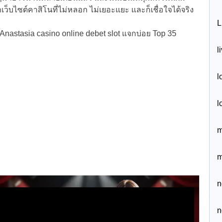
เว็บไซต์คาสิโนที่ไม่หลอก ไม่เยอะแยะ และก็เชื่อใจได้จริง
L
 Anastasia casino online debet slot แจกบ่อย Top 35
l
l
l
m
m
n
n