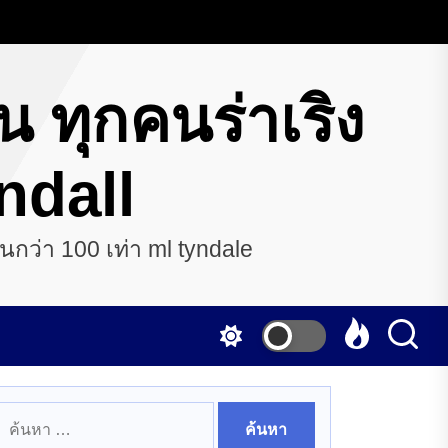
 ทุกคนร่าเริง
ndall
นกว่า 100 เท่า ml tyndale
้นหา
ำหรับ: