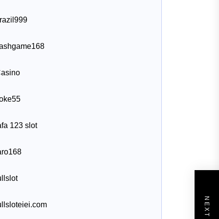
razil999
ashgame168
asino
oke55
afa 123 slot
aro168
ullslot
ullsloteiei.com