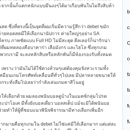
และจากนั้นก็แตกหนักแบบมึนงงๆได้มาเกือบพันในไม่ถึงสิบห้า
b
ึ่งที่ตรงนี้เป็นจุดที่ผมเริ่มมีความรู้สึกว่า debet ขมัก
c
้องถ่ายทอดสดมีให้เลือกนานัปการ ค่ายใหญ่ๆอย่าง SA
รบ ภาพชัดแบบ Full HD ไม่มีสะดุด ดีลเลอร์ก็น่ารักน่า
C
่ที่ผมทดลองคือบาคาร่า เสือมังกร และไฮโล ซึ่งทุกเกม
วกเรามี จะลงหลักสิบหรือหลักพันก็มีห้องรองรับทั้งหมด
c
 เพราะว่ามันไม่ได้ใช้ดวงล้วนๆแต่ต้องคุมจังหวะรวมทั้ง
f
สมือนเกมโทรศัพท์เคลื่อนที่ทั่วๆไปเลย มีปลาหลายขนาดให้
กกระทั่งลืมไปเลยว่ากำลังเล่นเกมคาสิโนอยู่
f
าให้เลือกด้วย ผมลองพนันบอลดูบ้างในแมตช์กลุ่มโปรด
ะปาโอเค มีทั้งยังบอลเดี่ยว บอลสเต็ป แม้จะมิได้พนันบอ
f
็ช่วยทำให้ผู้ที่ชอบแนวพินิจพิจารณามีทางเลือกเพิ่มอีก
f
ากมายคือทุกเกมใน debet ไม่ใช่แค่มีให้เลือกมาก แต่แต่ละ