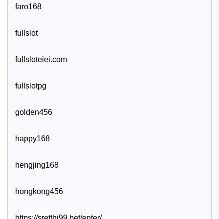
faro168
fullslot
fullsloteiei.com
fullslotpg
golden456
happy168
hengjing168
hongkong456
https://sretthi99.bet/enter/