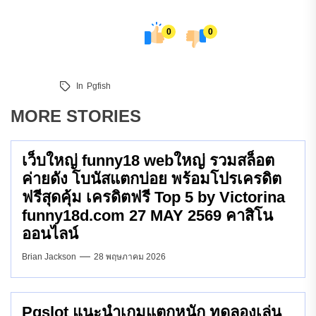
0
0
In
Pgfish
MORE STORIES
เว็บใหญ่ funny18 webใหญ่ รวมสล็อต
ค่ายดัง โบนัสแตกบ่อย พร้อมโปรเครดิต
ฟรีสุดคุ้ม เครดิตฟรี Top 5 by Victorina
funny18d.com 27 MAY 2569 คาสิโน
ออนไลน์
Brian Jackson
28 พฤษภาคม 2026
Pgslot แนะนำเกมแตกหนัก ทดลองเล่น