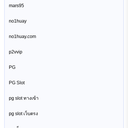
mars95
no1huay
no1huay.com
p2vvip
PG
PG Slot
pg slot ทางเข้า
pg slot เว็บตรง