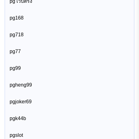
pg เว็บตรง
pg168
pg718
pg77
pg99
pgheng99
pgjoker69
pgk44b
pgslot