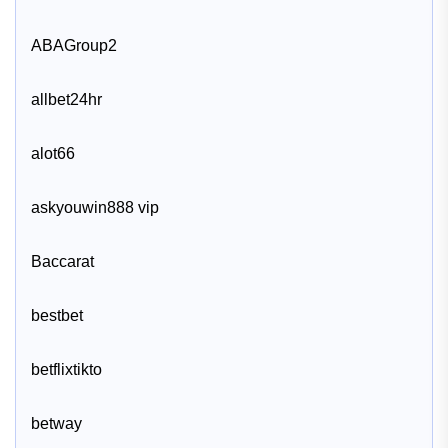
ABAGroup2
allbet24hr
alot66
askyouwin888 vip
Baccarat
bestbet
betflixtikto
betway