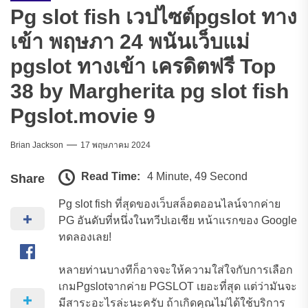
Pg slot fish เวปไซต์pgslot ทาง
เข้า พฤษภา 24 พนันเว็บแม่
pgslot ทางเข้า เครดิตฟรี Top
38 by Margherita pg slot fish
Pgslot.movie 9
Brian Jackson
17 พฤษภาคม 2024
Read Time:
4 Minute, 49 Second
Share
Pg slot fish ที่สุดของเว็บสล็อตออนไลน์จากค่าย
PG อันดับที่หนึ่งในทวีปเอเชีย หน้าแรกของ Google
ทดลองเลย!
หลายท่านบางทีก็อาจจะให้ความใส่ใจกับการเลือก
เกมPgslotจากค่าย PGSLOT เยอะที่สุด แต่ว่ามันจะ
มีสาระอะไรล่ะนะครับ ถ้าเกิดคุณไม่ได้ใช้บริการ