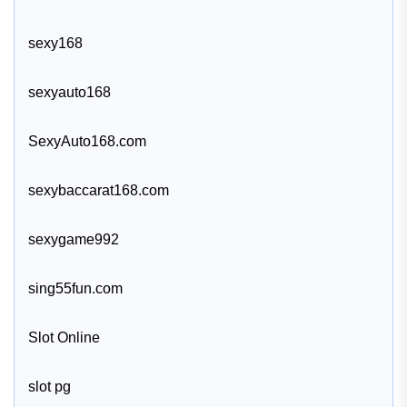
sexy168
sexyauto168
SexyAuto168.com
sexybaccarat168.com
sexygame992
sing55fun.com
Slot Online
slot pg