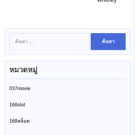
ค้นหา
สำหรับ:
หมวดหมู่
037movie
168slot
168สล็อต