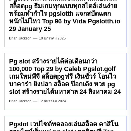
สล็อตpg ธีมเกมทุกแบบทุกสไตล์เล่นง่าย
พร้อมทำกำไร pgslotth แจกสบัดแตก
หนักไม่ไหว Top 96 by Vida Pgslotth.io
29 January 25
Brian Jackson
10 มกราคม 2025
Pg slot สร้างรายได้ต่อเดือนกว่า
100,000 Top 29 by Caleb Pgslot.golf
เกมใหม่พีจี สล็อตpgฟรี เงินชัวร์ โอนไว
บาคาร่า ยิงปลา สล็อต ป๊อกเด้ง หวย pg
slot สร้างรายได้มหาศาล 24 สิงหาคม 24
Brian Jackson
12 ธันวาคม 2024
Pgslot เวปไซต์ทดลองเล่นสล็อต คาสิโน