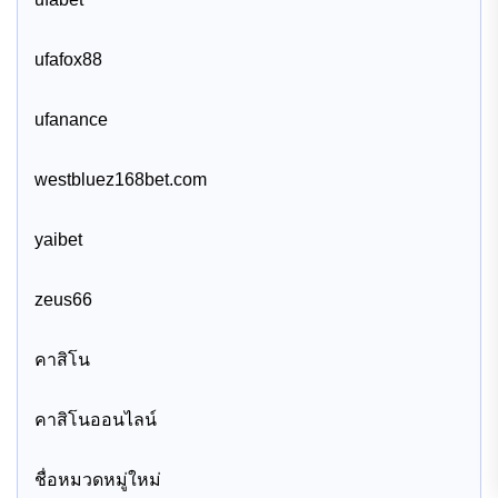
ufafox88
ufanance
westbluez168bet.com
yaibet
zeus66
คาสิโน
คาสิโนออนไลน์
ชื่อหมวดหมู่ใหม่