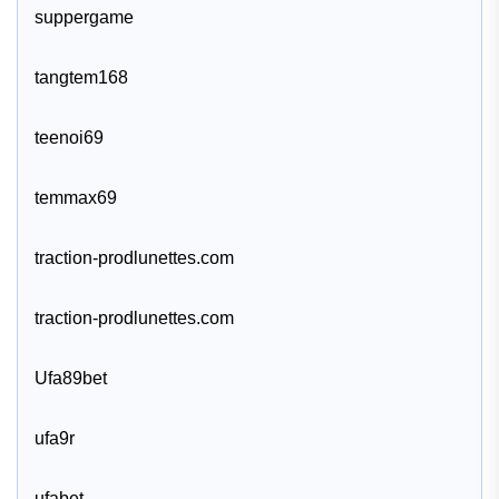
suppergame
tangtem168
teenoi69
temmax69
traction-prodlunettes.com
traction-prodlunettes.com
Ufa89bet
ufa9r
ufabet