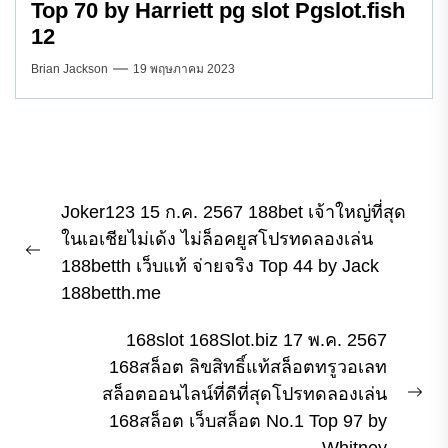
Top 70 by Harriett pg slot Pgslot.fish
12
Brian Jackson
19 พฤษภาคม 2023
แนะแนว
Joker123 15 ก.ค. 2567 188bet เจ้าใหญ่ที่สุด
เรื่อง
ในเอเชียไม่เด้ง ไม่ล็อคยูสโปรทดลองเล่น
Previous
188betth เว็บแท้ จ่ายจริง Top 44 by Jack
post:
188betth.me
168slot 168Slot.biz 17 พ.ค. 2567
168สล็อต ลิขสิทธิ์แท้สล็อตทรูวอเลท
สล็อตออนไลน์ที่ดีที่สุดโปรทดลองเล่น
Ne
168สล็อต เว็บสล็อต No.1 Top 97 by
pos
Whitney