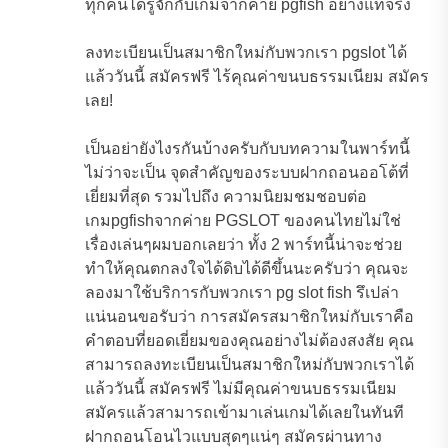
ทุกคนได้รู้จักกับเกมจากค่าย pgfish อย่างแท้จริง
ลงทะเบียนเป็นสมาชิกใหม่กับพวกเรา pgslot ได้
แล้ววันนี้ สมัครฟรี ไร้คุณค่าขนบธรรมเนียม สมัคร
เลย!
เป็นอย่ายังไงรกันบ้างครับกับบทความในพาร์ทนี้
ไม่ว่าจะเป็น จุดสำคัญของระบบฝากถอนออโต้ที่
เยี่ยมที่สุด รวมไปถึง ความนิยมชมชอบต่อ
เกมpgfishจากค่าย PGSLOT ของคนไทยไม่ใช่
เรื่องเล่นๆผมบอกเลยว่า ทั้ง 2 พาร์ทนี้น่าจะช่วย
ทำให้คุณตกลงใจได้ดิบได้ดีขึ้นนะครับว่า คุณจะ
ลองมาใช้บริการกับพวกเรา pg slot fish รึเปล่า
แน่นอนขอรับว่า การสมัครสมาชิกใหม่กับเราคือ
คำตอบที่ยอดเยี่ยมของคุณอย่างไม่ต้องสงสัย คุณ
สามารถลงทะเบียนเป็นสมาชิกใหม่กับพวกเราได้
แล้ววันนี้ สมัครฟรี ไม่มีคุณค่าขนบธรรมเนียม
สมัครแล้วสามารถเข้ามาเล่นเกมได้เลยในทันที
ฝากถอนโอนไวแบบสุดๆแน่ๆ สมัครผ่านทาง