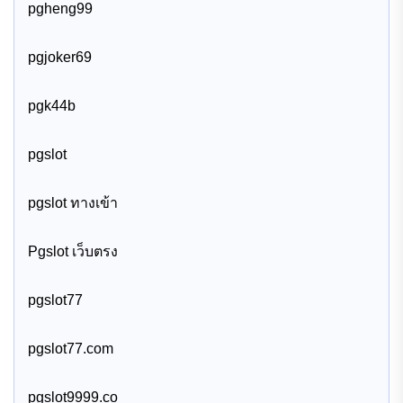
pgheng99
pgjoker69
pgk44b
pgslot
pgslot ทางเข้า
Pgslot เว็บตรง
pgslot77
pgslot77.com
pgslot9999.co