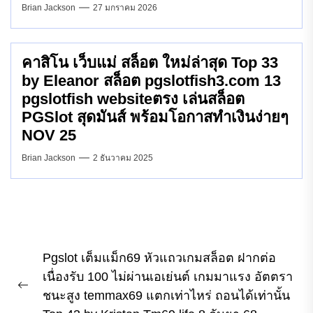
Brian Jackson
27 มกราคม 2026
คาสิโน เว็บแม่ สล็อต ใหม่ล่าสุด Top 33
by Eleanor สล็อต pgslotfish3.com 13
pgslotfish websiteตรง เล่นสล็อต
PGSlot สุดมันส์ พร้อมโอกาสทำเงินง่ายๆ
NOV 25
Brian Jackson
2 ธันวาคม 2025
แนะแนว
Pgslot เต็มแม็ก69 หัวแถวเกมสล็อต ฝากต่อ
เรื่อง
เนื่องรับ 100 ไม่ผ่านเอเย่นต์ เกมมาแรง อัตตรา
Previous
ชนะสูง temmax69 แตกเท่าไหร่ ถอนได้เท่านั้น