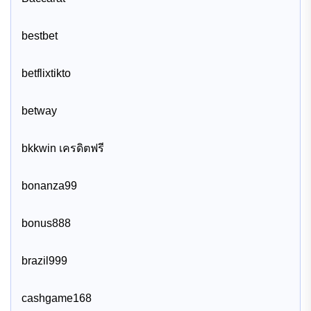
bestbet
betflixtikto
betway
bkkwin เครดิตฟรี
bonanza99
bonus888
brazil999
cashgame168