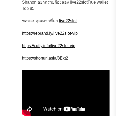
Shanon อยากรวยต้องลอง live22slotTrue wallet
Top 85
ขอขอบคุณมากที่มา
live22slot
https://rebrand.ly/live22slot-vip
https://cutly.info/live22slot-vip
https://shorturl.asia/8Ext2