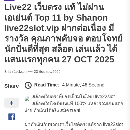
Live22 เว็บตรง แท้ ไม่ผ่าน
เอเย่นต์ Top 11 by Shanon
live22slot.vip ฝากต่อเนื่อง มี
รางวัล คุณภาพคับจอ ตอบโจทย์
นักปั่นดีที่สุด สล็อต เล่นแล้ว ได้
แสนแรกทุกคน 27 OCT 2025
Brian Jackson
23 กันยายน 2025
Read Time:
4 Minute, 46 Second
Share
สล็อตเว็บตรงที่ยอดเยี่ยมในไทย live22slot
สล็อตเว็บไซต์ตรงแท้ 100% แหล่งรวมเกมแตก
ง่าย ทำเงินได้จริง สมัครเลย!
มาทำเงินกับพวกเราเว็บไซต์ตรงแท้จาก live22slot