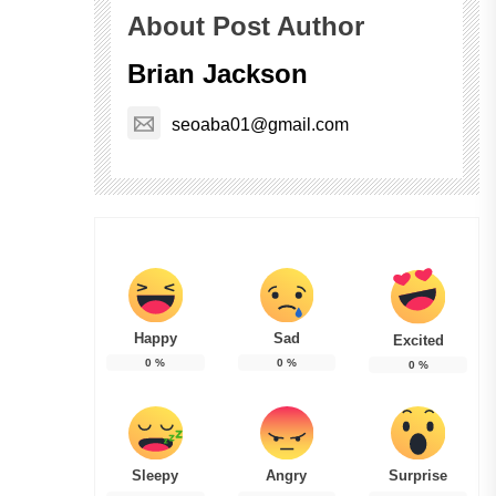
About Post Author
Brian Jackson
seoaba01@gmail.com
Happy
Sad
Excited
0
%
0
%
0
%
Sleepy
Angry
Surprise