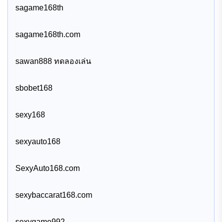
sagame168th
sagame168th.com
sawan888 ทดลองเล่น
sbobet168
sexy168
sexyauto168
SexyAuto168.com
sexybaccarat168.com
sexygame992