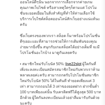
ออนไลน์ดีๆนั้น นอกจากการเลือกจากค่ายเกม
คุณภาพเว็บไซต์ หรือสาเหตุใดๆก็ตามแต่ โปรโม
ชั่นจะยอดเยี่ยมในสิ่งสำคัญที่ทำให้ท่านเลือกใช้
บริการเว็บไซต์สล็อตออนไลน์สักเว็บอย่างแน่แท้นะ
ครับ
ซึ่งเว็บตรงของพวกเรา สล็อต ก็มาพร้อมโปรโมชั่น
ดีๆเยอะแยะที่สามารถช่วยให้การเดิมพันของคุณ
ง่ายมากยิ่งขึ้น สนุกกับเกมสล็อตได้อย่างเต็มที่ จะมี
โปรโมชั่นอะไรบ้าง มาดูกันเลยครับ
• สมาชิกใหม่รับโบนัส 50%:
live22slot
ผู้ใดกันที่
เพิ่งจะลงทะเบียนสมัครสมาชิกใหม่กับพวกเราห้าม
พลาดเลยค่ะครับ สามารถกดรับโปรโมชั่นสมาชิก
ใหม่รับโบนัส 50% ได้ในทันที ทำยอดเพียงแค่ 3
เท่า สามารถถอนได้ 3 เท่าของยอดฝาก ฝากขั้นต่ำ
100 บาทเพียงแค่นั้น รับเครดิตฟรีได้สูงสุด 500 บาท
อีกด้วย ผู้ใดกันลงทะเบียนแล้วอย่าลืมมารับกันด้วย
นะครับ