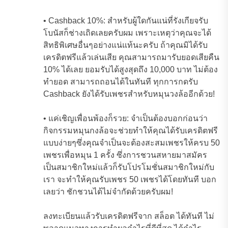
• Cashback 10%: สำหรับผู้ใดกันแน่ที่รังเกียจรับ
โบนัสก็ช่างเถิดเลยครับผม เพราะเหตุว่าคุณจะได้
สิทธิพิเศษอื่นๆอย่างแน่แท้นะครับ ถ้าคุณมิได้รับ
เครดิตฟรีแล้วเล่นเสีย คุณสามารถมารับยอดเสียคืน
10% ได้เลย ยอมรับได้สูงสุดถึง 10,000 บาท ไม่ต้อง
ทำยอด สามารถถอนได้ในทันที ทุกการกดรับ
Cashback ยังได้รับเพชรสำหรับหมุนวงล้ออีกด้วย!
• แค่เชิญเพื่อนพ้องก็รวย: จำเป็นต้องบอกก่อนว่า
กิจกรรมหมุนกงล้อจะช่วยทำให้คุณได้รับเครดิตฟรี
แบบง่ายๆซึ่งคุณจำเป็นจะต้องสะสมเพชรให้ครบ 50
เพชรเพื่อหมุน 1 ครั้ง ซึ่งการชวนสหายมาสมัคร
เป็นสมาชิกใหม่แล้วก็รับโปรโมชั่นสมาชิกใหม่กับ
เรา จะทำให้คุณรับเพชร 50 เพชรได้โดยทันที บอก
เลยว่า ชักชวนได้ไม่จำกัดด้วยครับผม!
ลงทะเบียนแล้วรับเครดิตฟรีจาก สล็อต ได้ทันที ไม่