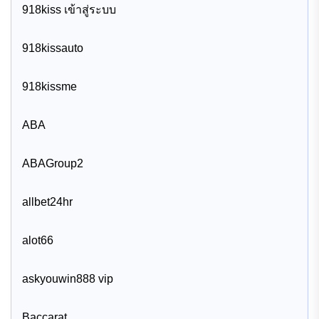
918kiss เข้าสู่ระบบ
918kissauto
918kissme
ABA
ABAGroup2
allbet24hr
alot66
askyouwin888 vip
Baccarat