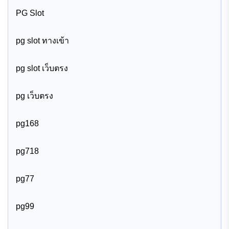
PG Slot
pg slot ทางเข้า
pg slot เว็บตรง
pg เว็บตรง
pg168
pg718
pg77
pg99