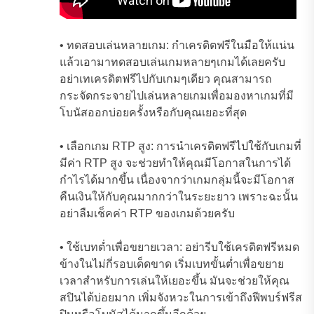
• ทดสอบเล่นหลายเกม: กำเครดิตฟรีในมือให้แน่น
แล้วเอามาทดสอบเล่นเกมหลายๆเกมได้เลยครับ
อย่าเทเครดิตฟรีไปกับเกมๆเดียว คุณสามารถ
กระจัดกระจายไปเล่นหลายเกมเพื่อมองหาเกมที่มี
โบนัสออกบ่อยครั้งหรือกับคุณเยอะที่สุด
• เลือกเกม RTP สูง: การนำเครดิตฟรีไปใช้กับเกมที่
มีค่า RTP สูง จะช่วยทำให้คุณมีโอกาสในการได้
กำไรได้มากขึ้น เนื่องจากว่าเกมกลุ่มนี้จะมีโอกาส
คืนเงินให้กับคุณมากกว่าในระยะยาว เพราะฉะนั้น
อย่าลืมเช็คค่า RTP ของเกมด้วยครับ
• ใช้เบทต่ำเพื่อขยายเวลา: อย่ารีบใช้เครดิตฟรีหมด
ข้างในไม่กี่รอบเด็ดขาด เริ่มเบทขั้นต่ำเพื่อขยาย
เวลาสำหรับการเล่นให้เยอะขึ้น มันจะช่วยให้คุณ
สปินได้บ่อยมาก เพิ่มจังหวะในการเข้าถึงฟีพบร์ฟรีส