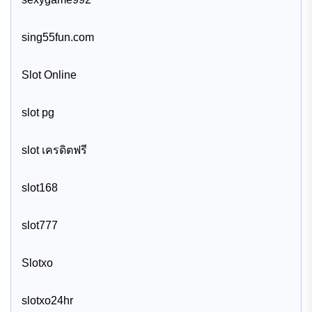
sing55fun.com
Slot Online
slot pg
slot เครดิตฟรี
slot168
slot777
Slotxo
slotxo24hr