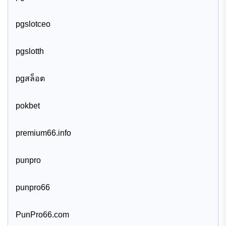
pgslotceo
pgslotth
pgสล็อต
pokbet
premium66.info
punpro
punpro66
PunPro66.com