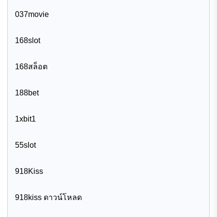
037movie
168slot
168สล็อต
188bet
1xbit1
55slot
918Kiss
918kiss ดาวน์โหลด