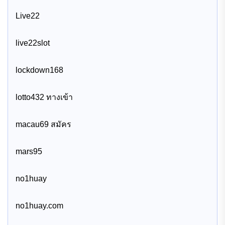
Live22
live22slot
lockdown168
lotto432 ทางเข้า
macau69 สมัคร
mars95
no1huay
no1huay.com