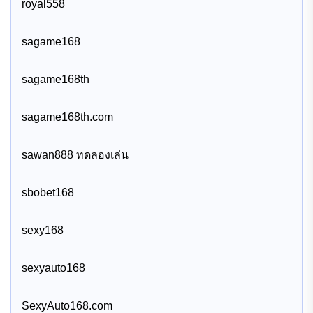
royal558
sagame168
sagame168th
sagame168th.com
sawan888 ทดลองเล่น
sbobet168
sexy168
sexyauto168
SexyAuto168.com