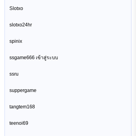
Slotxo
slotxo24hr
spinix
ssgame666 เข้าสู่ระบบ
ssru
suppergame
tangtem168
teenoi69