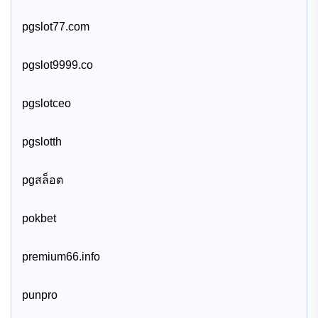
pgslot77.com
pgslot9999.co
pgslotceo
pgslotth
pgสล็อต
pokbet
premium66.info
punpro