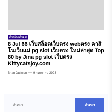
เว็บสล็อตเว็บตรง
8 Jul 66 เว็บสล็อตเว็บตรง webตรง คาสิ
โนเว็บแม่ pg slot เว็บตรง ใหม่ล่าสุด Top
80 by Jina pg slot เว็บตรง
Kittycatsjoy.com
Brian Jackson
9 กรกฎาคม 2023
ค้นหา
สำหรับ: