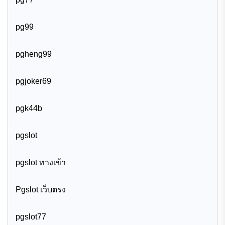
pg99
pgheng99
pgjoker69
pgk44b
pgslot
pgslot ทางเข้า
Pgslot เว็บตรง
pgslot77