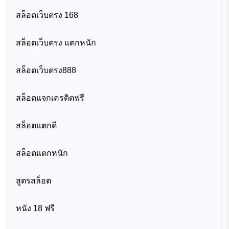
สล็อตเว็บตรง 168
สล็อตเว็บตรง แตกหนัก
สล็อตเว็บตรง888
สล็อตแจกเครดิตฟรี
สล็อตแตกดี
สล็อตแตกหนัก
สูตรสล็อต
หนัง 18 ฟรี