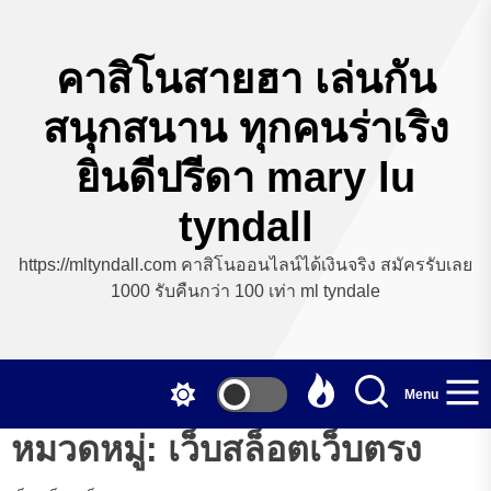
Skip
to
the
คาสิโนสายฮา เล่นกัน
content
สนุกสนาน ทุกคนร่าเริง
ยินดีปรีดา mary lu
tyndall
https://mltyndall.com คาสิโนออนไลน์ได้เงินจริง สมัครรับเลย
1000 รับคืนกว่า 100 เท่า ml tyndale
Menu
หมวดหมู่:
เว็บสล็อตเว็บตรง