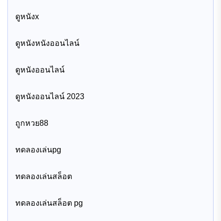
ดูหนังx
ดูหนังหนังออนไลน์
ดูหนังออนไลน์
ดูหนังออนไลน์ 2023
ถูกหวย88
ทดลองเล่นpg
ทดลองเล่นสล็อต
ทดลองเล่นสล็อต pg