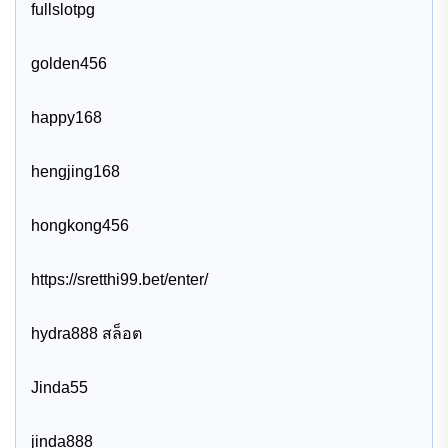
fullslotpg
golden456
happy168
hengjing168
hongkong456
https://sretthi99.bet/enter/
hydra888 สล็อต
Jinda55
jinda888