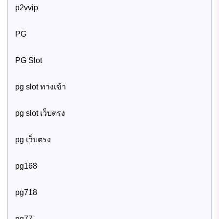
p2vvip
PG
PG Slot
pg slot ทางเข้า
pg slot เว็บตรง
pg เว็บตรง
pg168
pg718
pg77