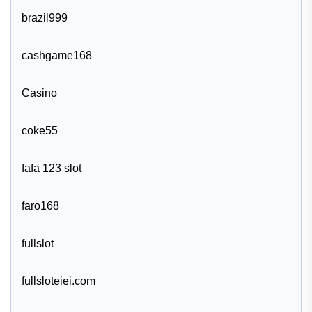
brazil999
cashgame168
Casino
coke55
fafa 123 slot
faro168
fullslot
fullsloteiei.com