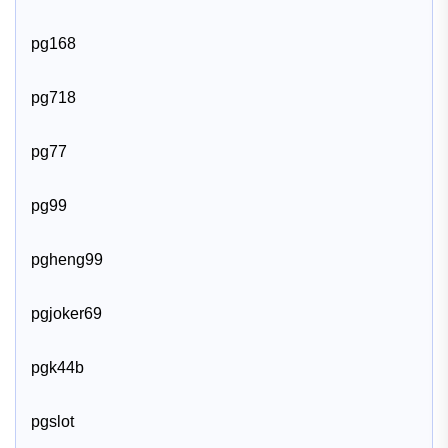
pg168
pg718
pg77
pg99
pgheng99
pgjoker69
pgk44b
pgslot