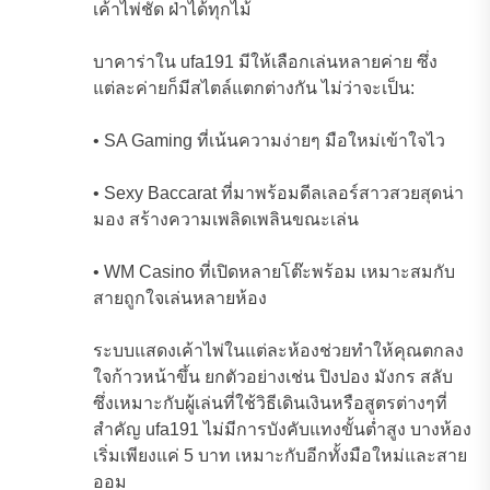
เค้าไพ่ชัด ฝ่าได้ทุกไม้
บาคาร่าใน ufa191 มีให้เลือกเล่นหลายค่าย ซึ่ง
แต่ละค่ายก็มีสไตล์แตกต่างกัน ไม่ว่าจะเป็น:
• SA Gaming ที่เน้นความง่ายๆ มือใหม่เข้าใจไว
• Sexy Baccarat ที่มาพร้อมดีลเลอร์สาวสวยสุดน่า
มอง สร้างความเพลิดเพลินขณะเล่น
• WM Casino ที่เปิดหลายโต๊ะพร้อม เหมาะสมกับ
สายถูกใจเล่นหลายห้อง
ระบบแสดงเค้าไพ่ในแต่ละห้องช่วยทำให้คุณตกลง
ใจก้าวหน้าขึ้น ยกตัวอย่างเช่น ปิงปอง มังกร สลับ
ซึ่งเหมาะกับผู้เล่นที่ใช้วิธีเดินเงินหรือสูตรต่างๆที่
สำคัญ ufa191 ไม่มีการบังคับแทงขั้นต่ำสูง บางห้อง
เริ่มเพียงแค่ 5 บาท เหมาะกับอีกทั้งมือใหม่และสาย
ออม