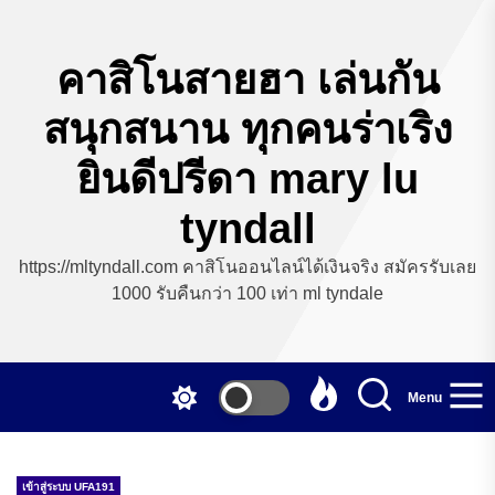
Skip
to
the
คาสิโนสายฮา เล่นกัน
content
สนุกสนาน ทุกคนร่าเริง
ยินดีปรีดา mary lu
tyndall
https://mltyndall.com คาสิโนออนไลน์ได้เงินจริง สมัครรับเลย
1000 รับคืนกว่า 100 เท่า ml tyndale
Menu
เข้าสู่ระบบ UFA191