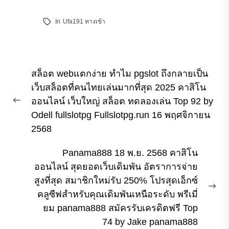
In
Ufa191 ทางเข้า
แนะแนว
สล็อต webแตกง่าย ทำไม pgslot ถึงกลายเป็น
เรื่อง
เว็บสล็อตที่คนไทยเล่นมากที่สุด 2025 คาสิโน
ออนไลน์ เว็บใหญ่ สล็อต ทดลองเล่น Top 92 by
Previous
Odell fullslotpg Fullslotpg.run 16 พฤศจิกายน
post:
2568
Panama888 18 พ.ย. 2568 คาสิโน
ออนไลน์ สุดยอดเว็บเดิมพัน อัตราการจ่าย
สูงที่สุด สมาชิกใหม่รับ 250% โปรสุดเอ็กซ์
Ne
คลูซีฟสำหรับคุณเดิมพันเหนือระดับ พรีเมี่
pos
ยม panama888 สมัครรับเครดิตฟรี Top
74 by Jake panama888