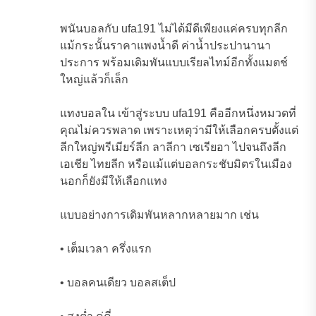
พนันบอลกับ ufa191 ไม่ได้มีดีเพียงแค่ครบทุกลีก
แม้กระนั้นราคาแพงน้ำดี ค่าน้ำประปานานา
ประการ พร้อมเดิมพันแบบเรียลไทม์อีกทั้งแมตช์
ใหญ่แล้วก็เล็ก
แทงบอลใน เข้าสู่ระบบ ufa191 คืออีกหนึ่งหมวดที่
คุณไม่ควรพลาด เพราะเหตุว่ามีให้เลือกครบตั้งแต่
ลีกใหญ่พรีเมียร์ลีก ลาลีกา เซเรียอา ไปจนถึงลีก
เอเชีย ไทยลีก หรือแม้แต่บอลกระชับมิตรในเมือง
นอกก็ยังมีให้เลือกแทง
แบบอย่างการเดิมพันหลากหลายมาก เช่น
• เต็มเวลา ครึ่งแรก
• บอลคนเดียว บอลสเต็ป