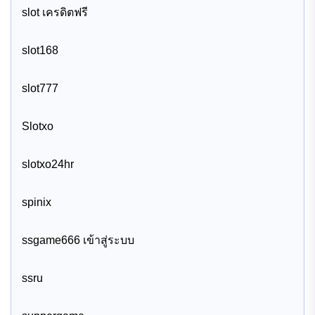
slot เครดิตฟรี
slot168
slot777
Slotxo
slotxo24hr
spinix
ssgame666 เข้าสู่ระบบ
ssru