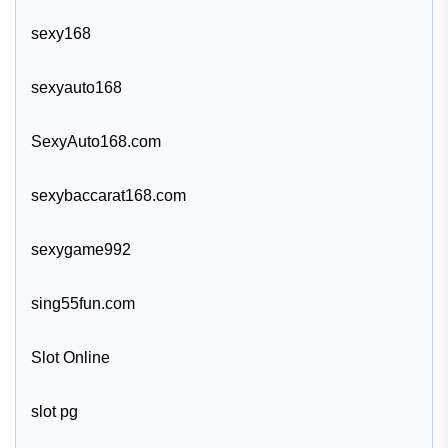
sexy168
sexyauto168
SexyAuto168.com
sexybaccarat168.com
sexygame992
sing55fun.com
Slot Online
slot pg