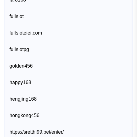
fullslot
fullsloteiei.com
fullslotpg
golden456
happy168
hengjing168
hongkong456
https://sretthi99.bet/enter/