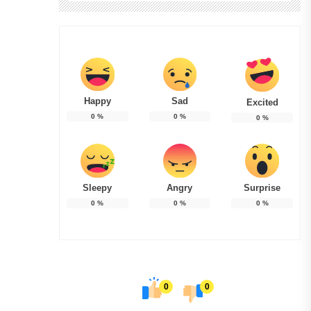
Happy
Sad
Excited
0
%
0
%
0
%
Sleepy
Angry
Surprise
0
%
0
%
0
%
0
0