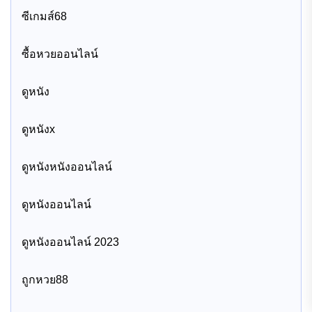
ซีเกมส์68
ซื้อหวยออนไลน์
ดูหนัง
ดูหนังx
ดูหนังหนังออนไลน์
ดูหนังออนไลน์
ดูหนังออนไลน์ 2023
ถูกหวย88