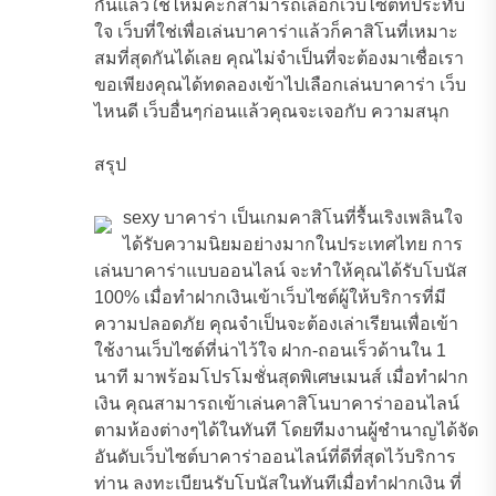
กันแล้วใช่ไหมค่ะก็สามารถเลือกเว็บไซต์ที่ประทับ
ใจ เว็บที่ใช่เพื่อเล่นบาคาร่าแล้วก็คาสิโนที่เหมาะ
สมที่สุดกันได้เลย คุณไม่จำเป็นที่จะต้องมาเชื่อเรา
ขอเพียงคุณได้ทดลองเข้าไปเลือกเล่นบาคาร่า เว็บ
ไหนดี เว็บอื่นๆก่อนแล้วคุณจะเจอกับ ความสนุก
สรุป
sexy บาคาร่า เป็นเกมคาสิโนที่รื้นเริงเพลินใจ
ได้รับความนิยมอย่างมากในประเทศไทย การ
เล่นบาคาร่าแบบออนไลน์ จะทำให้คุณได้รับโบนัส
100% เมื่อทำฝากเงินเข้าเว็บไซต์ผู้ให้บริการที่มี
ความปลอดภัย คุณจำเป็นจะต้องเล่าเรียนเพื่อเข้า
ใช้งานเว็บไซต์ที่น่าไว้ใจ ฝาก-ถอนเร็วด้านใน 1
นาที มาพร้อมโปรโมชั่นสุดพิเศษเมนส์ เมื่อทำฝาก
เงิน คุณสามารถเข้าเล่นคาสิโนบาคาร่าออนไลน์
ตามห้องต่างๆได้ในทันที โดยทีมงานผู้ชำนาญได้จัด
อันดับเว็บไซต์บาคาร่าออนไลน์ที่ดีที่สุดไว้บริการ
ท่าน ลงทะเบียนรับโบนัสในทันทีเมื่อทำฝากเงิน ที่