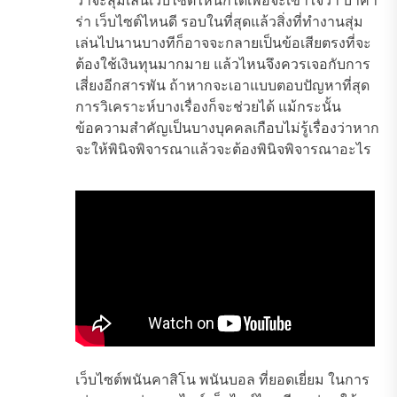
ว่าจะสุ่มเล่นเว็บไซต์ไหนก็ได้เพื่อจะเข้าใจว่า บาคา
ร่า เว็บไซต์ไหนดี รอบในที่สุดแล้วสิ่งที่ทำงานสุ่ม
เล่นไปนานบางทีก็อาจจะกลายเป็นข้อเสียตรงที่จะ
ต้องใช้เงินทุนมากมาย แล้วไหนจึงควรเจอกับการ
เสี่ยงอีกสารพัน ถ้าหากจะเอาแบบตอบปัญหาที่สุด
การวิเคราะห์บางเรื่องก็จะช่วยได้ แม้กระนั้น
ข้อความสำคัญเป็นบางบุคคลเกือบไม่รู้เรื่องว่าหาก
จะให้พินิจพิจารณาแล้วจะต้องพินิจพิจารณาอะไร
เว็บไซต์พนันคาสิโน พนันบอล ที่ยอดเยี่ยม ในการ