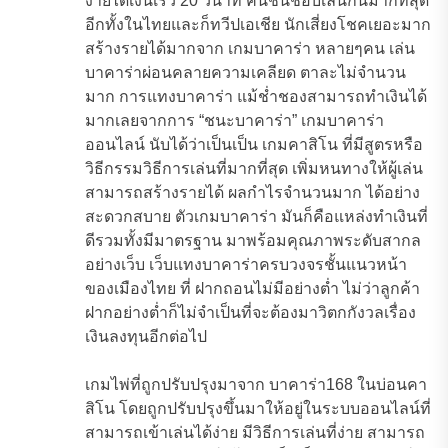
ง่ายได้เงินเร็ว 20 วินาที คนชื่นชอบเล่นกันมากที่สุด
อีกทั้งในไทยและก็ทวีปเอเชีย นักเสี่ยงโชคเยอะมาก
สร้างรายได้มากจาก เกมบาคาร่า หลายๆคน เล่น
บาคาร่าผ่อนคลายความเคลียด ตาละไม่จำนวน
มาก การแทงบาคาร่า แม้ช่ำชองสามารถทำเงินได้
มากเลยจากการ “ชนะบาคาร่า” เกมบาคาร่า
ออนไลน์ นับได้ว่าเป็นเป็น เกมคาสิโน ที่มีสูตรหรือ
วิธีกรรมวิธีการเล่นที่มากที่สุด เพิ่มหนทางให้ผู้เล่น
สามารถสร้างรายได้ ผลกำไรจำนวนมาก ได้อย่าง
สะดวกสบาย ตัวเกมบาคาร่า มันก็คือแหล่งทำเงินที่
ดีรวมทั้งมีมาตรฐาน มาพร้อมคุณภาพระดับสากล
อย่างเว็บ เว็บแทงบาคาร่าครบวงจรชั้นแนวหน้า
ของเมืองไทย ที่ ฝากถอนไม่มีอย่างต่ำ ไม่ว่าลูกค้า
ฝากอย่างต่ำก็ไม่จำเป็นที่จะต้องมาวิตกกังวลเรื่อง
เงินลงทุนอีกต่อไป
เกมไพ่ที่ถูกปรับปรุงมาจาก บาคาร่า168 ในบ่อนคา
สิโน โดยถูกปรับปรุงขึ้นมาให้อยู่ในระบบออนไลน์ที่
สามารถเข้าเล่นได้ง่าย มีวิธีการเล่นที่ง่าย สามารถ