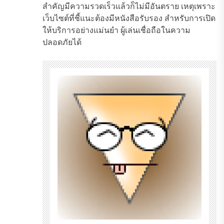
สำคัญมีความรวดเร็วแล้วก็ไม่มีอันตราย เหตุเพราะ
เว็บไซต์ที่ชี้แนะต้องมีหนังสือรับรอง สำหรับการเปิด
ให้บริการอย่างแม่นยำ ผู้เล่นเชื่อถือในความ
ปลอดภัยได้