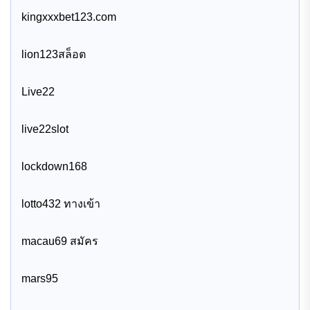
kingxxxbet123.com
lion123สล็อต
Live22
live22slot
lockdown168
lotto432 ทางเข้า
macau69 สมัคร
mars95