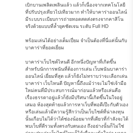
เบิกบานเพลิดเพลินแล้ว แล้วก็เนื่องจากเทคโนโลยี
ที่ปรับปรุงเทียวไปเทียวมาก ทำให้บาคาร่าออนไลน์
มีระบบระเบียบการถ่ายทอดสดส่งตรงจากคาสิโน
จริงด้วยแบบที่ล้ำยุคชัดเจน ระดับ Full HD
พร้อมเล่นได้อย่างเต็มเปี่ยม จำเป็นต้องที่นี่แค่นั้นกับ
บาคาร่าที่ยอดเยี่ยม
บาคาร่าเว็บไซต์ไหนดี อีกหนึ่งปัญหาที่เกิดขึ้น
สำหรับนักการพนันที่ต้องการเล่น เว็บพนันบาคาร่า
ออนไลน์ เยี่ยมที่สุด แล้วก็ยังไม่ทราบว่าจะเลือกเล่น
บาคาร่า เว็บไหนดี ปัญหานี้ถึงแม้ว่าจะไม่ใช่เจ้ามือ
ใหม่คนที่มีประสบการณ์มาก่อนแล้วหรือเล่นคือ
เรื่องธรรดาอยู่แล้วก็ยังมีปริศนานี้เกิดขึ้นในใจอยู่
เสมอ ห้องสุดท้ายแล้วการหาเว็บที่พอดีเป๊ะกับตัวเอง
หรือเล่นแล้วมีความรู้สึกว่าเป็นเว็บไซต์ที่น่าลงทุน
นั้นเกือบไม่ได้ว่าได้ช่องน้อยมากที่เดียวที่กำลังจะได้
พบเว็บที่ดีรวมทั้งตรงกับตนเอง ถึงอย่างนั้นก็ไม่ใช่