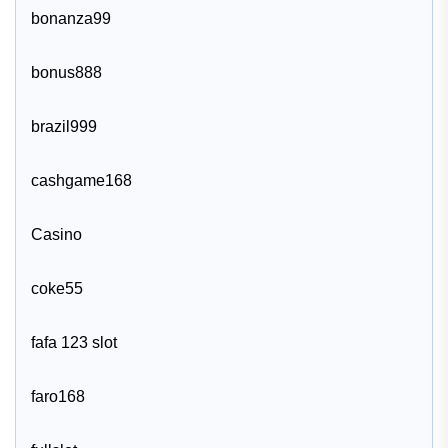
bonanza99
bonus888
brazil999
cashgame168
Casino
coke55
fafa 123 slot
faro168