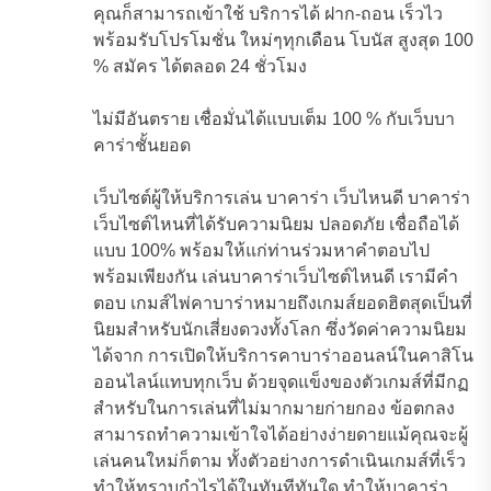
คุณก็สามารถเข้าใช้ บริการได้ ฝาก-ถอน เร็วไว
พร้อมรับโปรโมชั่น ใหม่ๆทุกเดือน โบนัส สูงสุด 100
% สมัคร ได้ตลอด 24 ชั่วโมง
ไม่มีอันตราย เชื่อมั่นได้แบบเต็ม 100 % กับเว็บบา
คาร่าชั้นยอด
เว็บไซต์ผู้ให้บริการเล่น บาคาร่า เว็บไหนดี บาคาร่า
เว็บไซต์ไหนที่ได้รับความนิยม ปลอดภัย เชื่อถือได้
แบบ 100% พร้อมให้แก่ท่านร่วมหาคำตอบไป
พร้อมเพียงกัน เล่นบาคาร่าเว็บไซต์ไหนดี เรามีคำ
ตอบ เกมส์ไพ่คาบาร่าหมายถึงเกมส์ยอดฮิตสุดเป็นที่
นิยมสำหรับนักเสี่ยงดวงทั้งโลก ซึ่งวัดค่าความนิยม
ได้จาก การเปิดให้บริการคาบาร่าออนลน์ในคาสิโน
ออนไลน์แทบทุกเว็บ ด้วยจุดแข็งของตัวเกมส์ที่มีกฏ
สำหรับในการเล่นที่ไม่มากมายก่ายกอง ข้อตกลง
สามารถทำความเข้าใจได้อย่างง่ายดายแม้คุณจะผู้
เล่นคนใหม่ก็ตาม ทั้งตัวอย่างการดำเนินเกมส์ที่เร็ว
ทำให้ทราบกำไรได้ในทันทีทันใด ทำให้บาคาร่า