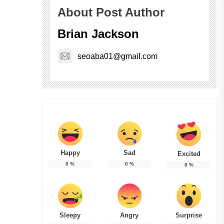
About Post Author
Brian Jackson
seoaba01@gmail.com
Happy
Sad
Excited
0
%
0
%
0
%
Sleepy
Angry
Surprise