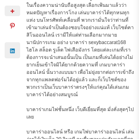
ในเรื่องความน่านับถือสูงสุด เลือกเฟ้นมาแล้วว่า
หมดปัญหาเรื่องการโกง เล่นบาคาร่าได้ทุกหนทุก
แห่ง บนโทรศัพท์เคลื่อนที่ พวกเรามั่นใจว่าท่านที่
เข้ามาเล่นจำเป็นต้องชอบใจอย่างแน่แท้ เว็บไซต์คา
สิโนออนไลน์ เรามีให้แด่ท่านเลือกมากมาย
นานัปการเกม อย่าง บาคาร่า sexybaccarat168
ไฮโล สล็อต รูเล็ต ไพ่เสือมังกร โดยแต่ละเกมที่เรา
ต้องการจะนำเสนอนั้นเป็น เป็นเกมที่เล่นได้อย่างไม่
ยากเย็นเข้าใจมิได้ยากด้วยความที่ เกมบาคาร่า
ออนไลน์ นั้นวางแบบมา เพื่อไม่ยุ่งยากต่อการเข้าถึง
จากทุกแพลตฟอร์มได้อยู่แล้ว และก็เว็บไซต์ของ
พวกเราเป็นเว็บบาคาร่าตรงๆให้แก่คุณได้เล่นเกม
บาคาร่าได้อย่างสมบูรณ์
บาคาร่าเกมไพ่ชั้นหนึ่ง เว็บดีเยี่ยมที่สุด มั่งคั่งสุดๆไป
เลย
บาคาร่าออนไลน์ หรือ เกมไพ่บาคาร่าออนไลน์ เล่น