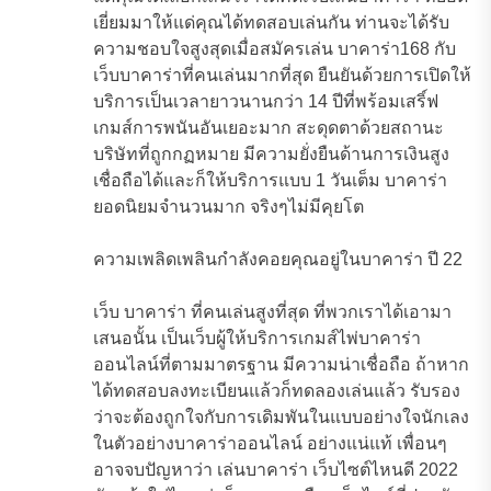
เยี่ยมมาให้แด่คุณได้ทดสอบเล่นกัน ท่านจะได้รับ
ความชอบใจสูงสุดเมื่อสมัครเล่น บาคาร่า168 กับ
เว็บบาคาร่าที่คนเล่นมากที่สุด ยืนยันด้วยการเปิดให้
บริการเป็นเวลายาวนานกว่า 14 ปีที่พร้อมเสริ์ฟ
เกมส์การพนันอันเยอะมาก สะดุดตาด้วยสถานะ
บริษัทที่ถูกกฏหมาย มีความยั่งยืนด้านการเงินสูง
เชื่อถือได้และก็ให้บริการแบบ 1 วันเต็ม บาคาร่า
ยอดนิยมจำนวนมาก จริงๆไม่มีคุยโต
ความเพลิดเพลินกำลังคอยคุณอยู่ในบาคาร่า ปี 22
เว็บ บาคาร่า ที่คนเล่นสูงที่สุด ที่พวกเราได้เอามา
เสนอนั้น เป็นเว็บผู้ให้บริการเกมส์ไพ่บาคาร่า
ออนไลน์ที่ตามมาตรฐาน มีความน่าเชื่อถือ ถ้าหาก
ได้ทดสอบลงทะเบียนแล้วก็ทดลองเล่นแล้ว รับรอง
ว่าจะต้องถูกใจกับการเดิมพันในแบบอย่างใจนักเลง
ในตัวอย่างบาคาร่าออนไลน์ อย่างแน่แท้ เพื่อนๆ
อาจจบปัญหาว่า เล่นบาคาร่า เว็บไซต์ไหนดี 2022