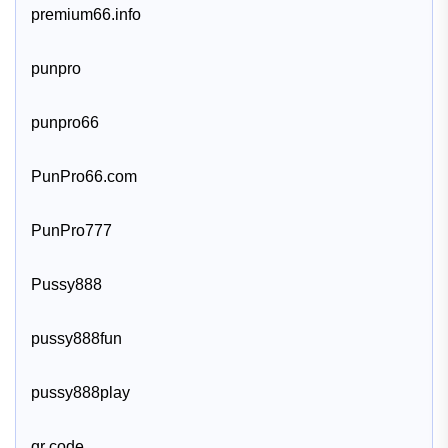
premium66.info
punpro
punpro66
PunPro66.com
PunPro777
Pussy888
pussy888fun
pussy888play
qr code