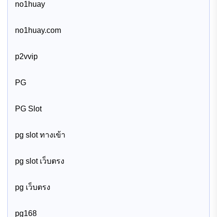
no1huay
no1huay.com
p2vvip
PG
PG Slot
pg slot ทางเข้า
pg slot เว็บตรง
pg เว็บตรง
pg168