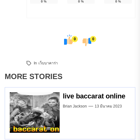
0
%
0
%
0
%
0
0
In
เว็บบาคาร่า
MORE STORIES
live baccarat online
Brian Jackson
13 มีนาคม 2023