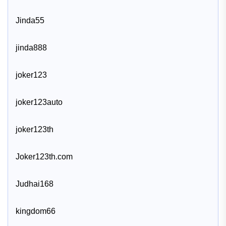
Jinda55
jinda888
joker123
joker123auto
joker123th
Joker123th.com
Judhai168
kingdom66